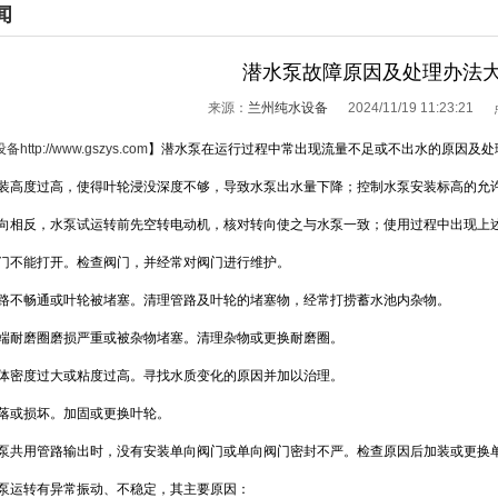
闻
潜水泵故障原因及处理办法
来源：
兰州纯水设备
2024/11/19 11:23:21
设备
http://www.gszys.com
】潜水泵在运行过程中常出现流量不足或不出水的原因及处
安装高度过高，使得叶轮浸没深度不够，导致水泵出水量下降；控制水泵安装标高的允
转向相反，水泵试运转前先空转电动机，核对转向使之与水泵一致；使用过程中出现上
阀门不能打开。检查阀门，并经常对阀门进行维护。
管路不畅通或叶轮被堵塞。清理管路及叶轮的堵塞物，经常打捞蓄水池内杂物。
下端耐磨圈磨损严重或被杂物堵塞。清理杂物或更换耐磨圈。
液体密度过大或粘度过高。寻找水质变化的原因并加以治理。
脱落或损坏。加固或更换叶轮。
水泵共用管路输出时，没有安装单向阀门或单向阀门密封不严。检查原因后加装或更换
运转有异常振动、不稳定，其主要原因：