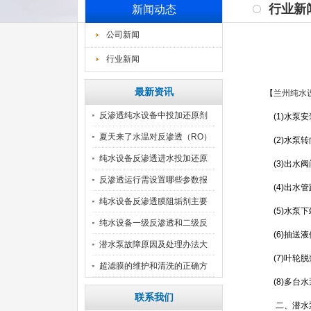
行业新
新闻动态
公司新闻
行业新闻
最新资讯
【
兰州纯水
反渗透纯水设备中投加还原剂
(1)水泵
注
夏天来了水温对反渗透（RO）
(2)水泵
纯水设备反渗透进水投加还原
(3)出水
剂
反渗透运行需设置哪些参数报
(4)出水
警
纯水设备反渗透膜阻垢剂主要
(5)水泵
成
纯水设备一级反渗透和二级反
(6)抽送
渗
潜水泵故障原因及处理办法大
(7)叶轮
全
超滤膜的维护和清洗的正确方
(8)多台
法
联系我们
二、潜水泵