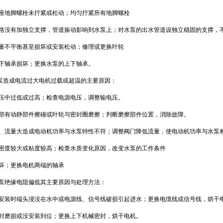
底座地脚螺栓未拧紧或松动；均匀拧紧所有地脚螺栓
1
管路没有加独立支撑，管道振动影响到水泵上；对水泵的出水管道设独立稳固的支撑，
质量不平衡甚至损坏或安装松动；修理或更换叶轮
上下轴承损坏；更换水泵的上下轴承。
造成电流过大电机过载或超温的主要原因：
电压中过低或过高；检查电源电压，调整输电压。
内部有动静部件擦碰或叶轮与密封圈磨擦；判断磨擦部件位置，消除故障。
低、流量大造成电动机功率与水泵特性不符；调整阀门降低流量，使电动机功率与水泵
的密度较大或粘度较高；检查水质变化原因，改变水泵的工作条件
损坏；更换电机两端的轴承
绝缘电阻偏低其主要原因与处理方法：
线安装时端头浸没在水中或电源线、信号线破损引起进水；更换电缆线或信号线，烘干
密封磨损或没安装到位；更换上下机械密封，烘干电机。