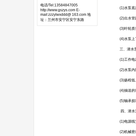
电话/Tel:13584847005
(1)水泵
http://www.gszys.com E-
mail:zzzylwxddd@ 163.com 地
(2)出水
址：兰州市安宁区安宁东路
(3)叶轮
(4)水泵
三、潜水泵
(1)工作
(2)水泵
(3)扬程
(4)抽送
(5)轴承
四、潜水泵
(1)电源
(2)机械