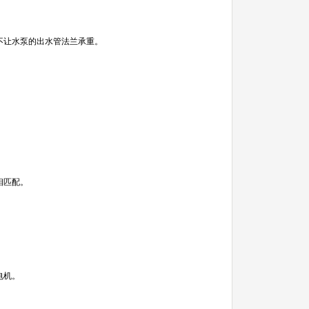
不让水泵的出水管法兰承重。
相匹配。
电机。