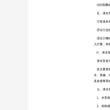
(3)O型
五、潜水泵
①管道本身
②法兰连接
③法兰螺栓
入拧紧，管
六、潜水泵
潜水泵发生
其主要原因
水、泄漏、
及各报警系
七、潜水泵
1、水泵电
2、排除措