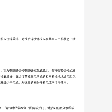
的应拆掉重排，对准后连接螺栓应在基本自由的状态下插
水，动力电缆或信号电缆破损造成渗水。各种报警信号如浸
面接触良好；在运行前检查电动机的相间和接地绝缘电阻以
缆并且烘干电机。对拆卸的密封件和电缆不得再使用。
如。运行时经常检查止回阀或拍门，对损坏的部分修理或