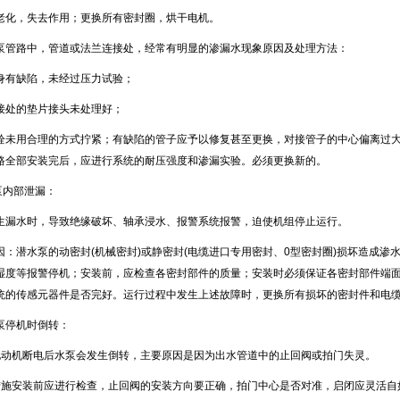
圈老化，失去作用；更换所有密封圈，烘干电机。
管路中，管道或法兰连接处，经常有明显的渗漏水现象原因及处理方法：
有缺陷，未经过压力试验；
处的垫片接头未处理好；
未用合理的方式拧紧；有缺陷的管子应予以修复甚至更换，对接管子的中心偏离过大
路全部安装完后，应进行系统的耐压强度和渗漏实验。必须更换新的。
内部泄漏：
漏水时，导致绝缘破坏、轴承浸水、报警系统报警，迫使机组停止运行。
：潜水泵的动密封
(
机械密封
)
或静密封
(
电缆进口专用密封、
0
型密封圈
)
损坏造成渗
湿度等报警停机；安装前，应检查各密封部件的质量；安装时必须保证各密封部件端
统的传感元器件是否完好。运行过程中发生上述故障时，更换所有损坏的密封件和电
停机时倒转：
动机断电后水泵会发生倒转，主要原因是因为出水管道中的止回阀或拍门失灵。
施安装前应进行检查，止回阀的安装方向要正确，拍门中心是否对准，启闭应灵活自