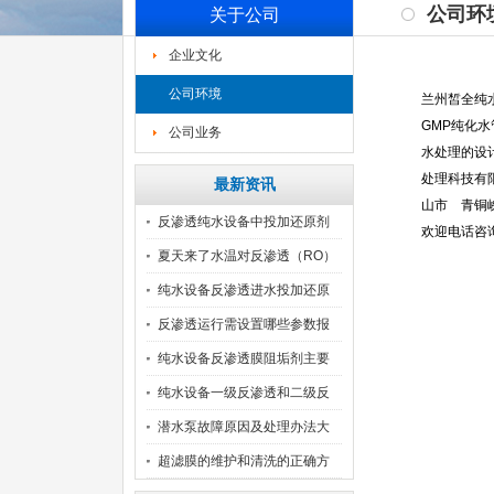
公司环
关于公司
企业文化
公司环境
兰州皙全纯
GMP纯化
公司业务
水处理的设
处理科技有
最新资讯
山市 青铜
反渗透纯水设备中投加还原剂
欢迎电话咨询：
注
夏天来了水温对反渗透（RO）
纯水设备反渗透进水投加还原
剂
反渗透运行需设置哪些参数报
警
纯水设备反渗透膜阻垢剂主要
成
纯水设备一级反渗透和二级反
渗
潜水泵故障原因及处理办法大
全
超滤膜的维护和清洗的正确方