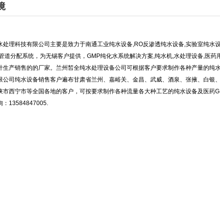
境
水处理科技有限公司主要是致力于南通工业纯水设备,RO反渗透纯水设备,实验室纯水设
水管道分配系统，为
无锡客户提供，GMP纯化水系统解决方案,纯水机,水处理设备,医
计生产销售的的厂家。兰州皙全纯水处理设备公司可根据客户要求制作各种产量的纯
限公司纯水设备销售客户遍布甘肃省兰州、嘉峪关、金昌、武威、酒泉、张掖、白银
峡市西宁市等全国各地的客户，可按要求制作各种流量各大种工艺的纯水设备及医药G
13584847005.